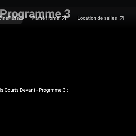
6 Programme 3
Pathé Home
Location de salles
CinéPass
ris Courts Devant - Progrmme 3 :