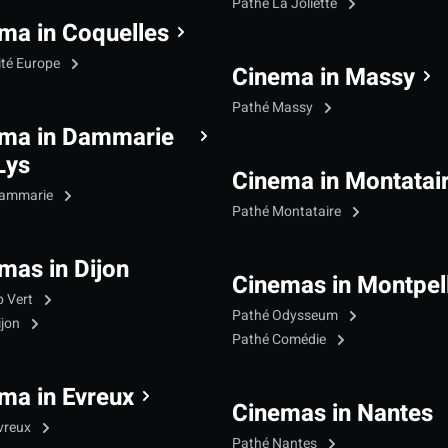
Pathé La Joliette
ma in Coquelles
ité Europe
Cinema in Massy
Pathé Massy
ma in Dammarie
Lys
Cinema in Montatai
Dammarie
Pathé Montataire
mas in Dijon
Cinemas in Montpell
p Vert
Pathé Odysseum
ijon
Pathé Comédie
ma in Evreux
Cinemas in Nantes
vreux
Pathé Nantes