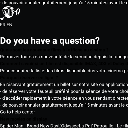
- de pouvoir annuler gratuitement jusqu'à 15 minutes avant le 
FR
EN
Do you have a question?
Quels sont les nouveaux films à l'affiche au cinéma ?
Retrouver toutes es nouveauté de la semaine depuis la rubrique 
Comment savoir si un film est disponible IMAX, 4DX et Dolby
Pour connaitre la liste des films disponible dns votre cinéma
Pourquoi réserver en ligne ?
En réservant gratuitement un billet sur notre site ou application
- de réserver votre fauteuil préféré pour la séance de votre cho
- d'accéder rapidement à votre séance en vous rendant directemen
- de pouvoir annuler gratuitement jusqu'à 15 minutes avant le 
Go to help center
New movies on display
Spider-Man : Brand New Day
L'Odyssée
La Pat' Patrouille : Le f