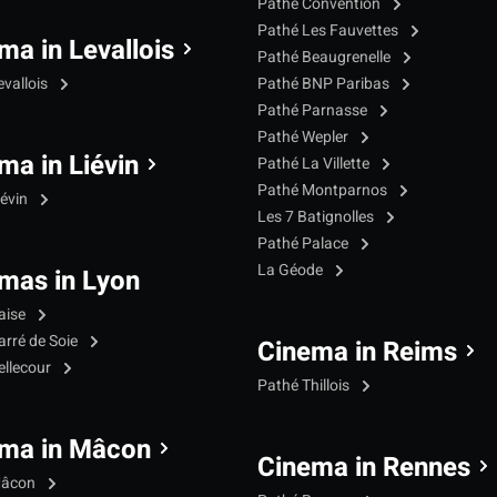
Pathé Convention
Pathé Les Fauvettes
ma in Levallois
Pathé Beaugrenelle
evallois
Pathé BNP Paribas
Pathé Parnasse
Pathé Wepler
ma in Liévin
Pathé La Villette
Pathé Montparnos
iévin
Les 7 Batignolles
Pathé Palace
La Géode
mas in Lyon
aise
arré de Soie
Cinema in Reims
ellecour
Pathé Thillois
ma in Mâcon
Cinema in Rennes
Mâcon