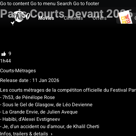
Go to content
Go to menu
Search
Go to footer
Paris Courts Devant 202
Movies
Cinemas
Offers
My list
Rate
9
1h44
Courts-Métrages
Release date : 11 Jan 2026
Les courts métrages de la compétiton officielle du Festival Pa
- 7h53, de Pénélope Rose
- Sous le Gel de Glasgow, de Léo Devienne
- La Grande Envie, de Julien Aveque
- Habibi, d'Alexei Evstigneev
- Je, d'un accident ou d'amour, de Khalil Cherti
Infos, trailers & details