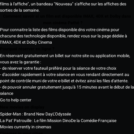
films à l'affiche", un bandeau "Nouveau" s'affiche sur les affiches des
sorties de la semaine.
Comment savoir si un film est disponible IMAX, 4DX et Dolby dans
mon cinéma Pathé ?
Pour connaitre la liste des films disponible dns votre cinéma pour
chacune des technologie disponible, rendez vous sur la page dédiée à
l'IMAX, 4DX et Dolby Cinema
Pourquoi réserver en ligne ?
En réservant gratuitement un billet sur notre site ou application mobile,
vous avez la garantie :
- de réserver votre fauteuil préféré pour la séance de votre choix
- d'accéder rapidement à votre séance en vous rendant directement au
point de contrôle muni de votre e-billet et évitez ainsi les files d'attente.
- de pouvoir annuler gratuitement jusqu'à 15 minutes avant le début de la
séance
Go to help center
New movies on display
Spider-Man : Brand New Day
L'Odyssée
La Pat' Patrouille : Le film Mission Dino
De la Comédie-Française
Movies currently in cinemas
Cinemas in your cities