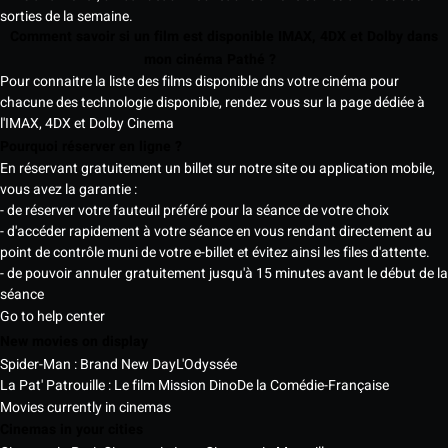
sorties de la semaine.
Comment savoir si un film est disponible IMAX, 4DX et Dolby dans
mon cinéma Pathé ?
Pour connaitre la liste des films disponible dns votre cinéma pour
chacune des technologie disponible, rendez vous sur la page dédiée à
l'IMAX, 4DX et Dolby Cinema
Pourquoi réserver en ligne ?
En réservant gratuitement un billet sur notre site ou application mobile,
vous avez la garantie :
- de réserver votre fauteuil préféré pour la séance de votre choix
- d'accéder rapidement à votre séance en vous rendant directement au
point de contrôle muni de votre e-billet et évitez ainsi les files d'attente.
- de pouvoir annuler gratuitement jusqu'à 15 minutes avant le début de la
séance
Go to help center
New movies on display
Spider-Man : Brand New Day
L'Odyssée
La Pat' Patrouille : Le film Mission Dino
De la Comédie-Française
Movies currently in cinemas
Cinemas in your cities