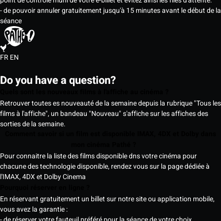
point de contrôle muni de votre e-billet et évitez ainsi les files d'attente.
- de pouvoir annuler gratuitement jusqu'à 15 minutes avant le début de la
séance
FR
EN
Do you have a question?
Quels sont les nouveaux films à l'affiche au cinéma ?
Retrouver toutes es nouveauté de la semaine depuis la rubrique "Tous les
films à l'affiche", un bandeau "Nouveau" s'affiche sur les affiches des
sorties de la semaine.
Comment savoir si un film est disponible IMAX, 4DX et Dolby dans
mon cinéma Pathé ?
Pour connaitre la liste des films disponible dns votre cinéma pour
chacune des technologie disponible, rendez vous sur la page dédiée à
l'IMAX, 4DX et Dolby Cinema
Pourquoi réserver en ligne ?
En réservant gratuitement un billet sur notre site ou application mobile,
vous avez la garantie :
- de réserver votre fauteuil préféré pour la séance de votre choix