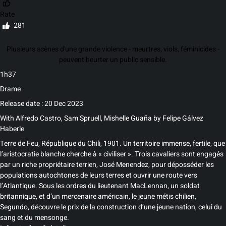
Rate
281
Plusieurs scènes d'une grande violence - meurtres, viols, féminicides -
peuvent heurter un public sensible.
1h37
Drame
Release date : 20 Dec 2023
With
Alfredo Castro, Sam Spruell, Mishelle Guaña
by
Felipe Gálvez
Haberle
Terre de Feu, République du Chili, 1901. Un territoire immense, fertile, que
l’aristocratie blanche cherche à « civiliser ». Trois cavaliers sont engagés
par un riche propriétaire terrien, José Menendez, pour déposséder les
populations autochtones de leurs terres et ouvrir une route vers
l’Atlantique. Sous les ordres du lieutenant MacLennan, un soldat
britannique, et d’un mercenaire américain, le jeune métis chilien,
Segundo, découvre le prix de la construction d’une jeune nation, celui du
sang et du mensonge.