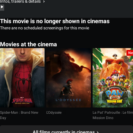
Infos, trailers & details
This movie is no longer shown in cinemas
There are no scheduled screenings for this movie
Movies at the cinema
Ne
Spider-Man : Brand New
L'Odyssée
La Pat' Patrouille : Le fil
Day
Mission Dino
All films currently in cinemas