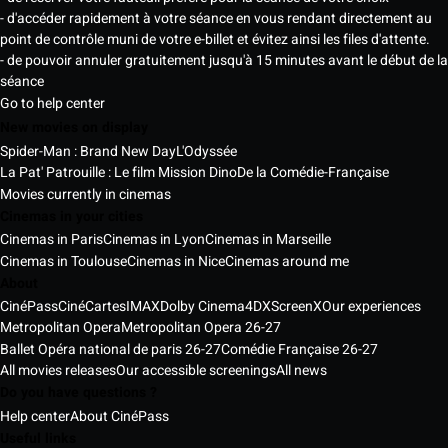
- d'accéder rapidement à votre séance en vous rendant directement au
point de contrôle muni de votre e-billet et évitez ainsi les files d'attente.
- de pouvoir annuler gratuitement jusqu'à 15 minutes avant le début de la
séance
Go to help center
New movies on display
Spider-Man : Brand New Day
L'Odyssée
La Pat' Patrouille : Le film Mission Dino
De la Comédie-Française
Movies currently in cinemas
Cinemas in your cities
Cinemas in Paris
Cinemas in Lyon
Cinemas in Marseille
Cinemas in Toulouse
Cinemas in Nice
Cinemas around me
About
CinéPass
CinéCartes
IMAX
Dolby Cinema
4DX
ScreenX
Our experiences
Metropolitan Opera
Metropolitan Opera 26-27
Ballet Opéra national de paris 26-27
Comédie Française 26-27
All movies releases
Our accessible screenings
All news
Do you have questions ?
Help center
About CinéPass
Useful links