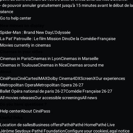
- de pouvoir annuler gratuitement jusqu'à 15 minutes avant le début de la
séance
Go to help center
New movies on display
Spider-Man : Brand New Day
L'Odyssée
La Pat' Patrouille : Le film Mission Dino
De la Comédie-Française
Movies currently in cinemas
Cinemas in your cities
Cinemas in Paris
Cinemas in Lyon
Cinemas in Marseille
Cinemas in Toulouse
Cinemas in Nice
Cinemas around me
About
CinéPass
CinéCartes
IMAX
Dolby Cinema
4DX
ScreenX
Our experiences
Metropolitan Opera
Metropolitan Opera 26-27
Ballet Opéra national de paris 26-27
Comédie Française 26-27
All movies releases
Our accessible screenings
All news
Do you have questions ?
Help center
About CinéPass
Useful links
Location de salles
Business offers
Pathé
Pathé Home
Pathé Live
Jérôme Seydoux-Pathé Foundation
Configure your cookies
Legal notice