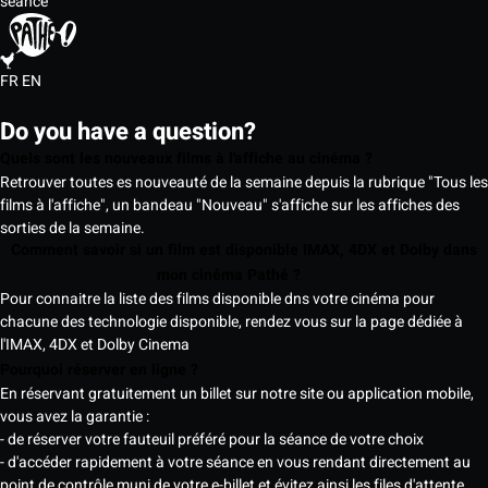
séance
FR
EN
Do you have a question?
Quels sont les nouveaux films à l'affiche au cinéma ?
Retrouver toutes es nouveauté de la semaine depuis la rubrique "Tous les
films à l'affiche", un bandeau "Nouveau" s'affiche sur les affiches des
sorties de la semaine.
Comment savoir si un film est disponible IMAX, 4DX et Dolby dans
mon cinéma Pathé ?
Pour connaitre la liste des films disponible dns votre cinéma pour
chacune des technologie disponible, rendez vous sur la page dédiée à
l'IMAX, 4DX et Dolby Cinema
Pourquoi réserver en ligne ?
En réservant gratuitement un billet sur notre site ou application mobile,
vous avez la garantie :
- de réserver votre fauteuil préféré pour la séance de votre choix
- d'accéder rapidement à votre séance en vous rendant directement au
point de contrôle muni de votre e-billet et évitez ainsi les files d'attente.