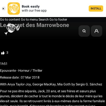
Book easily
INSTALL
with our free app
Go to content
Go to menu
Search
Go to footer
Le Secret des Marrowbone
My list
Rate
3
1h51
Epouvante - Horreur / Thriller
Release date : 07 Mar 2018
With
Anya Taylor-Joy, George MacKay, Mia Goth
by
Sergio G. Sánchez
Pour ne pas être séparés, Jack, 20 ans, et ses frères et sœurs plus
jeunes, décident de cacher à tout le monde le décès de leur mère qui les
élevait seule. Ils se retrouvent livrés à eux-mêmes dans la ferme familiale