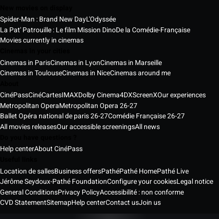
New movies on display
Spider-Man : Brand New Day
L'Odyssée
La Pat' Patrouille : Le film Mission Dino
De la Comédie-Française
Movies currently in cinemas
Cinemas in your cities
Cinemas in Paris
Cinemas in Lyon
Cinemas in Marseille
Cinemas in Toulouse
Cinemas in Nice
Cinemas around me
About
CinéPass
CinéCartes
IMAX
Dolby Cinema
4DX
ScreenX
Our experiences
Metropolitan Opera
Metropolitan Opera 26-27
Ballet Opéra national de paris 26-27
Comédie Française 26-27
All movies releases
Our accessible screenings
All news
Do you have questions ?
Help center
About CinéPass
Useful links
Location de salles
Business offers
Pathé
Pathé Home
Pathé Live
Jérôme Seydoux-Pathé Foundation
Configure your cookies
Legal notice
General Conditions
Privacy Policy
Accessibilité : non conforme
CVD Statement
Sitemap
Help center
Contact us
Join us