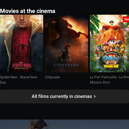
Movies at the cinema
Ne
Spider-Man : Brand New
L'Odyssée
La Pat' Patrouille : Le fil
Day
Mission Dino
All films currently in cinemas