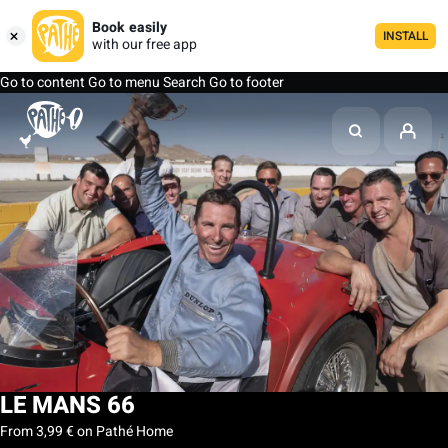
Book easily
INSTALL
with our free app
Go to content
Go to menu
Search
Go to footer
LE MANS 66
From 3,99 € on Pathé Home