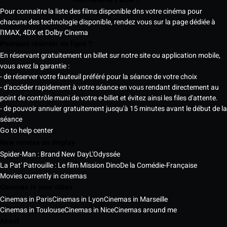
Pour connaitre la liste des films disponible dns votre cinéma pour
chacune des technologie disponible, rendez vous sur la page dédiée à
l'IMAX, 4DX et Dolby Cinema
Pourquoi réserver en ligne ?
En réservant gratuitement un billet sur notre site ou application mobile,
vous avez la garantie :
- de réserver votre fauteuil préféré pour la séance de votre choix
- d'accéder rapidement à votre séance en vous rendant directement au
point de contrôle muni de votre e-billet et évitez ainsi les files d'attente.
- de pouvoir annuler gratuitement jusqu'à 15 minutes avant le début de la
séance
Go to help center
New movies on display
Spider-Man : Brand New Day
L'Odyssée
La Pat' Patrouille : Le film Mission Dino
De la Comédie-Française
Movies currently in cinemas
Cinemas in your cities
Cinemas in Paris
Cinemas in Lyon
Cinemas in Marseille
Cinemas in Toulouse
Cinemas in Nice
Cinemas around me
About