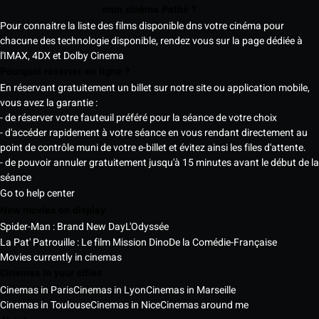
mon cinéma Pathé ?
Pour connaitre la liste des films disponible dns votre cinéma pour
chacune des technologie disponible, rendez vous sur la page dédiée à
l'IMAX, 4DX et Dolby Cinema
Pourquoi réserver en ligne ?
En réservant gratuitement un billet sur notre site ou application mobile,
vous avez la garantie :
- de réserver votre fauteuil préféré pour la séance de votre choix
- d'accéder rapidement à votre séance en vous rendant directement au
point de contrôle muni de votre e-billet et évitez ainsi les files d'attente.
- de pouvoir annuler gratuitement jusqu'à 15 minutes avant le début de la
séance
Go to help center
New movies on display
Spider-Man : Brand New Day
L'Odyssée
La Pat' Patrouille : Le film Mission Dino
De la Comédie-Française
Movies currently in cinemas
Cinemas in your cities
Cinemas in Paris
Cinemas in Lyon
Cinemas in Marseille
Cinemas in Toulouse
Cinemas in Nice
Cinemas around me