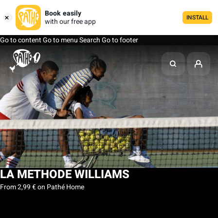
Book easily
INSTALL
with our free app
Go to content
Go to menu
Search
Go to footer
LA METHODE WILLIAMS
From 2,99 € on Pathé Home
My list