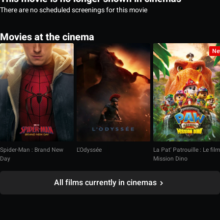
There are no scheduled screenings for this movie
Movies at the cinema
Ne
Spider-Man : Brand New
L'Odyssée
La Pat' Patrouille : Le fil
Day
Mission Dino
All films currently in cinemas