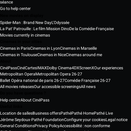
séance
Go to help center
New movies on display
Spider-Man : Brand New Day
L'Odyssée
La Pat' Patrouille : Le film Mission Dino
De la Comédie-Française
Movies currently in cinemas
Cinemas in your cities
Cinemas in Paris
Cinemas in Lyon
Cinemas in Marseille
Cinemas in Toulouse
Cinemas in Nice
Cinemas around me
About
CinéPass
CinéCartes
IMAX
Dolby Cinema
4DX
ScreenX
Our experiences
Metropolitan Opera
Metropolitan Opera 26-27
Ballet Opéra national de paris 26-27
Comédie Française 26-27
All movies releases
Our accessible screenings
All news
Do you have questions ?
Help center
About CinéPass
Useful links
Location de salles
Business offers
Pathé
Pathé Home
Pathé Live
Jérôme Seydoux-Pathé Foundation
Configure your cookies
Legal notice
General Conditions
Privacy Policy
Accessibilité : non conforme