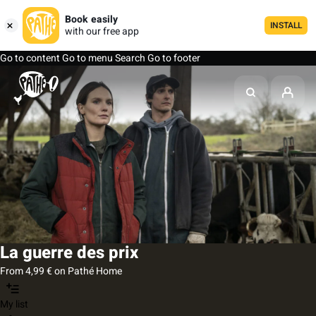
Book easily
INSTALL
with our free app
Go to content
Go to menu
Search
Go to footer
La guerre des prix
From 4,99 € on Pathé Home
My list