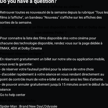
Do you have a question?
Quels sont les nouveaux films à l'affiche au cinéma ?
Retrouver toutes es nouveauté de la semaine depuis la rubrique "Tous les
films à l'affiche", un bandeau "Nouveau" s'affiche sur les affiches des
sorties de la semaine.
Comment savoir si un film est disponible IMAX, 4DX et Dolby dans
mon cinéma Pathé ?
Pour connaitre la liste des films disponible dns votre cinéma pour
chacune des technologie disponible, rendez vous sur la page dédiée à
l'IMAX, 4DX et Dolby Cinema
Pourquoi réserver en ligne ?
En réservant gratuitement un billet sur notre site ou application mobile,
vous avez la garantie :
- de réserver votre fauteuil préféré pour la séance de votre choix
- d'accéder rapidement à votre séance en vous rendant directement au
point de contrôle muni de votre e-billet et évitez ainsi les files d'attente.
- de pouvoir annuler gratuitement jusqu'à 15 minutes avant le début de la
séance
Go to help center
New movies on display
Spider-Man : Brand New Day
L'Odyssée