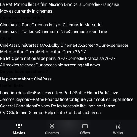
La Pat' Patrouille : Le film Mission Dino
De la Comédie-Française
Movies currently in cinemas
Cinemas in your cities
Cinemas in Paris
Cinemas in Lyon
Cinemas in Marseille
Cinemas in Toulouse
Cinemas in Nice
Cinemas around me
About
CinéPass
CinéCartes
IMAX
Dolby Cinema
4DX
ScreenX
Our experiences
Metropolitan Opera
Metropolitan Opera 26-27
Ballet Opéra national de paris 26-27
Comédie Française 26-27
All movies releases
Our accessible screenings
All news
Do you have questions ?
Help center
About CinéPass
Useful links
Location de salles
Business offers
Pathé
Pathé Home
Pathé Live
Jérôme Seydoux-Pathé Foundation
Configure your cookies
Legal notice
General Conditions
Privacy Policy
Accessibilité : non conforme
CVD Statement
Sitemap
Help center
Contact us
Join us
Pathé Cinémas Services © 2026
All rights reserved ®
Movies
Cinemas
Offers
Wallet