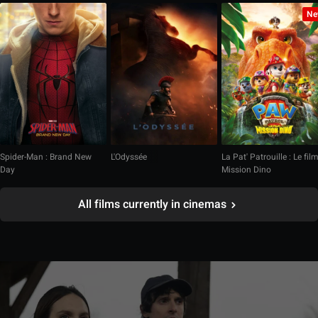
Ne
Spider-Man : Brand New
L'Odyssée
La Pat' Patrouille : Le fil
Day
Mission Dino
All films currently in cinemas