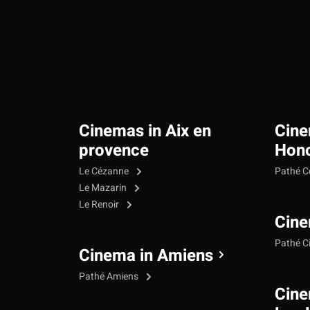
Cinemas in Aix en
Cine
provence
Hono
Le Cézanne
Pathé C
Le Mazarin
Le Renoir
Cine
Pathé C
Cinema in Amiens
Pathé Amiens
Cine