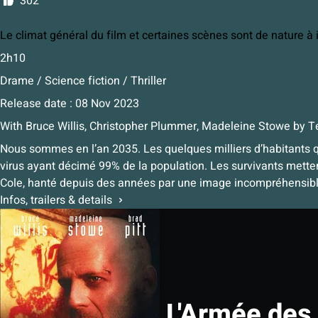
302
Le climat général du film et certaines scènes sont de nature à
2h10
Drame / Science fiction / Thriller
Release date : 08 Nov 2023
With
Bruce Willis, Christopher Plummer, Madeleine Stowe
by
Te
Nous sommes en l’an 2035. Les quelques milliers d’habitants qui
virus ayant décimé 99% de la population. Les survivants metten
Cole, hanté depuis des années par une image incompréhensible
Infos, trailers & details
L'Armée des 