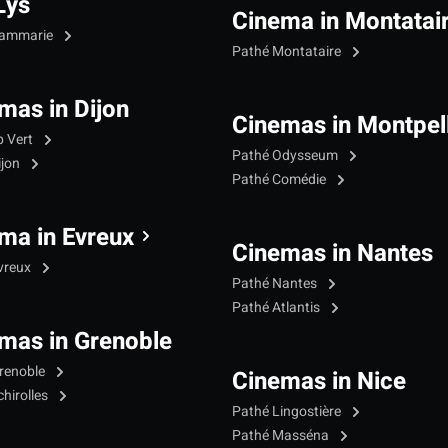
Lys
Cinema in Montatai
Dammarie
Pathé Montataire
mas in Dijon
Cinemas in Montpell
p Vert
Pathé Odysseum
ijon
Pathé Comédie
ma in Evreux
Cinemas in Nantes
vreux
Pathé Nantes
Pathé Atlantis
mas in Grenoble
renoble
Cinemas in Nice
hirolles
Pathé Lingostière
Pathé Masséna