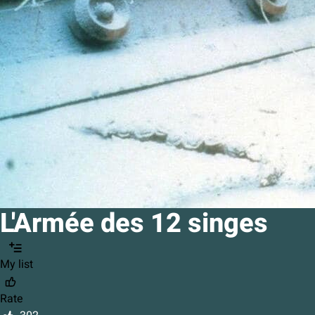
L'Armée des 12 singes
My list
Rate