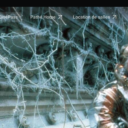
Pathé Home
Location de salles
CinéPass