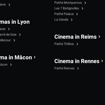
Pathé Montparnos
iévin
Les 7 Batignolles
Pathé Palace
La Géode
mas in Lyon
aise
arré de Soie
Cinema in Reims
ellecour
Pathé Thillois
ma in Mâcon
Cinema in Rennes
Mâcon
Pathé Rennes