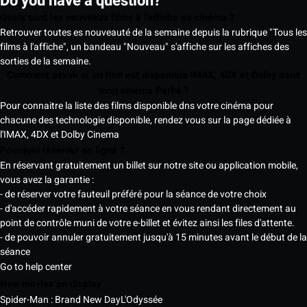
Do you have a question?
Quels sont les nouveaux films à l'affiche au cinéma ?
Retrouver toutes es nouveauté de la semaine depuis la rubrique "Tous les
films à l'affiche", un bandeau "Nouveau" s'affiche sur les affiches des
sorties de la semaine.
Comment savoir si un film est disponible IMAX, 4DX et Dolby dans
mon cinéma Pathé ?
Pour connaitre la liste des films disponible dns votre cinéma pour
chacune des technologie disponible, rendez vous sur la page dédiée à
l'IMAX, 4DX et Dolby Cinema
Pourquoi réserver en ligne ?
En réservant gratuitement un billet sur notre site ou application mobile,
vous avez la garantie :
- de réserver votre fauteuil préféré pour la séance de votre choix
- d'accéder rapidement à votre séance en vous rendant directement au
point de contrôle muni de votre e-billet et évitez ainsi les files d'attente.
- de pouvoir annuler gratuitement jusqu'à 15 minutes avant le début de la
séance
Go to help center
New movies on display
Spider-Man : Brand New Day
L'Odyssée