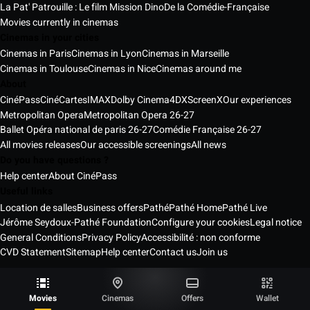
La Pat' Patrouille : Le film Mission Dino
De la Comédie-Française
Movies currently in cinemas
Cinemas in your cities
Cinemas in Paris
Cinemas in Lyon
Cinemas in Marseille
Cinemas in Toulouse
Cinemas in Nice
Cinemas around me
About
CinéPass
CinéCartes
IMAX
Dolby Cinema
4DX
ScreenX
Our experiences
Metropolitan Opera
Metropolitan Opera 26-27
Ballet Opéra national de paris 26-27
Comédie Française 26-27
All movies releases
Our accessible screenings
All news
Do you have questions ?
Help center
About CinéPass
Useful links
Location de salles
Business offers
Pathé
Pathé Home
Pathé Live
Jérôme Seydoux-Pathé Foundation
Configure your cookies
Legal notice
General Conditions
Privacy Policy
Accessibilité : non conforme
CVD Statement
Sitemap
Help center
Contact us
Join us
Pathé Cinémas Services © 2026
All rights reserved ®
Movies
Cinemas
Offers
Wallet