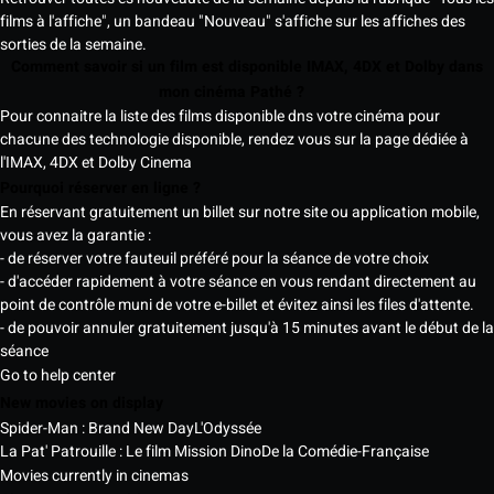
films à l'affiche", un bandeau "Nouveau" s'affiche sur les affiches des
sorties de la semaine.
Comment savoir si un film est disponible IMAX, 4DX et Dolby dans
mon cinéma Pathé ?
Pour connaitre la liste des films disponible dns votre cinéma pour
chacune des technologie disponible, rendez vous sur la page dédiée à
l'IMAX, 4DX et Dolby Cinema
Pourquoi réserver en ligne ?
En réservant gratuitement un billet sur notre site ou application mobile,
vous avez la garantie :
- de réserver votre fauteuil préféré pour la séance de votre choix
- d'accéder rapidement à votre séance en vous rendant directement au
point de contrôle muni de votre e-billet et évitez ainsi les files d'attente.
- de pouvoir annuler gratuitement jusqu'à 15 minutes avant le début de la
séance
Go to help center
New movies on display
Spider-Man : Brand New Day
L'Odyssée
La Pat' Patrouille : Le film Mission Dino
De la Comédie-Française
Movies currently in cinemas