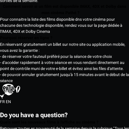
sorties de la semaine.
Comment savoir si un film est disponible IMAX, 4DX et Dolby dans
mon cinéma Pathé ?
Pour connaitre la liste des films disponible dns votre cinéma pour
chacune des technologie disponible, rendez vous sur la page dédiée à
l'IMAX, 4DX et Dolby Cinema
Pourquoi réserver en ligne ?
En réservant gratuitement un billet sur notre site ou application mobile,
vous avez la garantie :
- de réserver votre fauteuil préféré pour la séance de votre choix
- d'accéder rapidement à votre séance en vous rendant directement au
point de contrôle muni de votre e-billet et évitez ainsi les files d'attente.
- de pouvoir annuler gratuitement jusqu'à 15 minutes avant le début de la
séance
FR
EN
Do you have a question?
Quels sont les nouveaux films à l'affiche au cinéma ?
Retrouver toutes es nouveauté de la semaine depuis la rubrique "Tous les