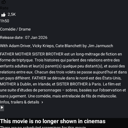
Rate
2,5K
1h50
Comédie / Drame
Release date : 07 Jan 2026
With
Adam Driver
,
Vicky Krieps
,
Cate Blanchett
by
Jim Jarmusch
FATHER MOTHER SISTER BROTHER est un long-métrage de fiction en
forme de triptyque. Trois histoires qui parlent des relations entre des
enfants adultes et leur(s) parent(s) quelque peu distant(s), et aussi des
relations entre eux. Chacun des trois volets se passe aujourd’hui et dans
un pays différent. FATHER se déroule dans le nord-est des États-Unis,
MOTHER à Dublin, en Irlande, et SISTER BROTHER à Paris. Le film est
une suite d’études de personnages – sobres, basées sur l’observation et
sans jugement. Une comédie, mais entrelacée de fils de mélancolie.
Infos, trailers & details
This movie is no longer shown in cinemas
There are no scheduled screenings for this movie