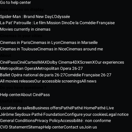
Go to help center
New movies on display
Spider-Man : Brand New Day
L'Odyssée
La Pat' Patrouille : Le film Mission Dino
De la Comédie-Française
Movies currently in cinemas
Cinemas in your cities
Cinemas in Paris
Cinemas in Lyon
Cinemas in Marseille
Cinemas in Toulouse
Cinemas in Nice
Cinemas around me
About
CinéPass
CinéCartes
IMAX
Dolby Cinema
4DX
ScreenX
Our experiences
Metropolitan Opera
Metropolitan Opera 26-27
Ballet Opéra national de paris 26-27
Comédie Française 26-27
All movies releases
Our accessible screenings
All news
Do you have questions ?
Help center
About CinéPass
Useful links
Location de salles
Business offers
Pathé
Pathé Home
Pathé Live
Jérôme Seydoux-Pathé Foundation
Configure your cookies
Legal notice
General Conditions
Privacy Policy
Accessibilité : non conforme
CVD Statement
Sitemap
Help center
Contact us
Join us