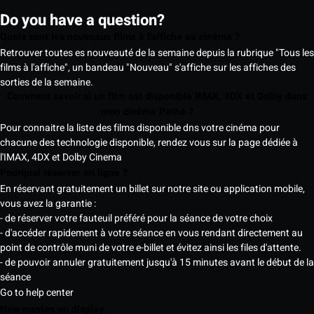
Do you have a question?
Quels sont les nouveaux films à l'affiche au cinéma ?
Retrouver toutes es nouveauté de la semaine depuis la rubrique "Tous les
films à l'affiche", un bandeau "Nouveau" s'affiche sur les affiches des
sorties de la semaine.
Comment savoir si un film est disponible IMAX, 4DX et Dolby dans
mon cinéma Pathé ?
Pour connaitre la liste des films disponible dns votre cinéma pour
chacune des technologie disponible, rendez vous sur la page dédiée à
l'IMAX, 4DX et Dolby Cinema
Pourquoi réserver en ligne ?
En réservant gratuitement un billet sur notre site ou application mobile,
vous avez la garantie :
- de réserver votre fauteuil préféré pour la séance de votre choix
- d'accéder rapidement à votre séance en vous rendant directement au
point de contrôle muni de votre e-billet et évitez ainsi les files d'attente.
- de pouvoir annuler gratuitement jusqu'à 15 minutes avant le début de la
séance
Go to help center
New movies on display