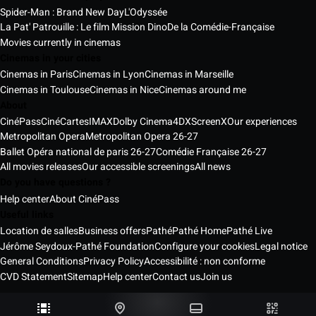
Spider-Man : Brand New Day
L'Odyssée
La Pat' Patrouille : Le film Mission Dino
De la Comédie-Française
Movies currently in cinemas
Cinemas in your cities
Cinemas in Paris
Cinemas in Lyon
Cinemas in Marseille
Cinemas in Toulouse
Cinemas in Nice
Cinemas around me
About
CinéPass
CinéCartes
IMAX
Dolby Cinema
4DX
ScreenX
Our experiences
Metropolitan Opera
Metropolitan Opera 26-27
Ballet Opéra national de paris 26-27
Comédie Française 26-27
All movies releases
Our accessible screenings
All news
Do you have questions ?
Help center
About CinéPass
Useful links
Location de salles
Business offers
Pathé
Pathé Home
Pathé Live
Jérôme Seydoux-Pathé Foundation
Configure your cookies
Legal notice
General Conditions
Privacy Policy
Accessibilité : non conforme
CVD Statement
Sitemap
Help center
Contact us
Join us
Pathé Cinémas Services © 2026