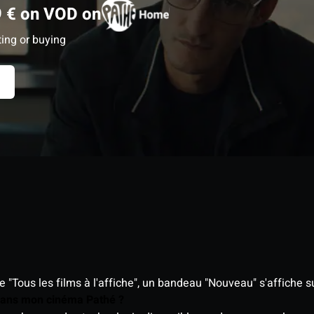
 € on VOD on
ting or buying
"Tous les films à l'affiche", un bandeau "Nouveau" s'affiche su
 dans mon cinéma Pathé ?