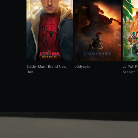
Spider-Man : Brand New
L'Odyssée
La Pat' Pa
Day
Mission 