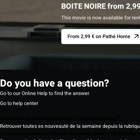
BOITE NOIRE from 2,99
This movie is now available for ren
From 2,99 € on Pathé Home
Do you have a question?
Go to our Online Help to find the answer.
Go to help center
Quels sont les nouveaux films à l'affiche au cinéma ?
Retrouver toutes es nouveauté de la semaine depuis la rubrique 
Comment savoir si un film est disponible IMAX, 4DX et Dolby