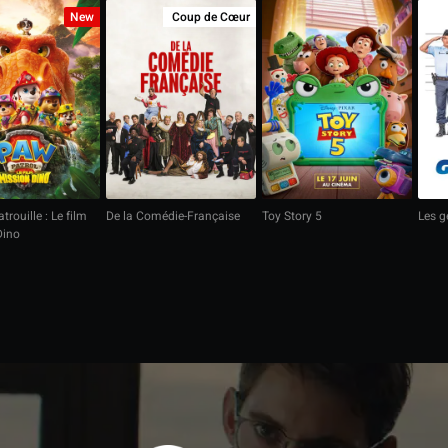
New
Coup de Cœur
trouille : Le film
De la Comédie-Française
Toy Story 5
Les 
Dino