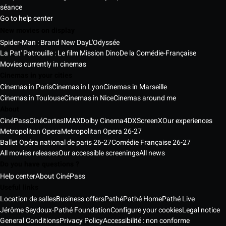
séance
Go to help center
New movies on display
Spider-Man : Brand New Day
L'Odyssée
La Pat' Patrouille : Le film Mission Dino
De la Comédie-Française
Movies currently in cinemas
Cinemas in your cities
Cinemas in Paris
Cinemas in Lyon
Cinemas in Marseille
Cinemas in Toulouse
Cinemas in Nice
Cinemas around me
About
CinéPass
CinéCartes
IMAX
Dolby Cinema
4DX
ScreenX
Our experiences
Metropolitan Opera
Metropolitan Opera 26-27
Ballet Opéra national de paris 26-27
Comédie Française 26-27
All movies releases
Our accessible screenings
All news
Do you have questions ?
Help center
About CinéPass
Useful links
Location de salles
Business offers
Pathé
Pathé Home
Pathé Live
Jérôme Seydoux-Pathé Foundation
Configure your cookies
Legal notice
General Conditions
Privacy Policy
Accessibilité : non conforme