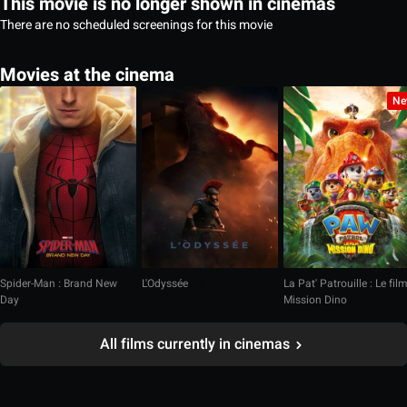
This movie is no longer shown in cinemas
There are no scheduled screenings for this movie
Movies at the cinema
Ne
Spider-Man : Brand New
L'Odyssée
La Pat' Patrouille : Le fil
Day
Mission Dino
All films currently in cinemas