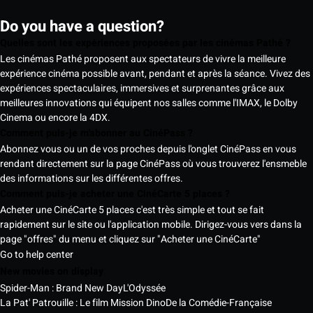
Do you have a question?
Quelles sont les expériences proposées par les cinémas Pathé ?
Les cinémas Pathé proposent aux spectateurs de vivre la meilleure
expérience cinéma possible avant, pendant et après la séance. Vivez des
expériences spectaculaires, immersives et surprenantes grâce aux
meilleures innovations qui équipent nos salles comme l'IMAX, le Dolby
Cinema ou encore la 4DX.
Comment puis-je m'abonner au CinéPass ?
Abonnez vous ou un de vos proches depuis l'onglet CinéPass en vous
rendant directement sur la page CinéPass où vous trouverez l'ensmeble
des informations sur les différentes offres.
Comment puis-je acheter une CinéCarte 5 places ?
Acheter une CinéCarte 5 places c'est très simple et tout se fait
rapidement sur le site ou l'application mobile. Dirigez-vous vers dans la
page "offres" du menu et cliquez sur "Acheter une CinéCarte"
Go to help center
New movies on display
Spider-Man : Brand New Day
L'Odyssée
La Pat' Patrouille : Le film Mission Dino
De la Comédie-Française