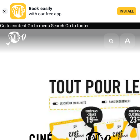
Book easily
INSTALL
with our free app
Go to content
Go to menu
Search
Go to footer