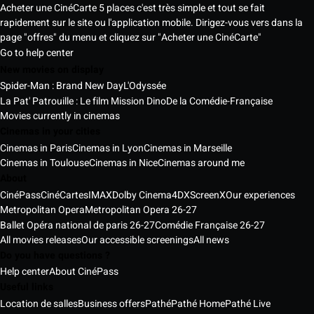
Acheter une CinéCarte 5 places c'est très simple et tout se fait
rapidement sur le site ou l'application mobile. Dirigez-vous vers dans la
page "offres" du menu et cliquez sur "Acheter une CinéCarte"
Go to help center
New movies on display
Spider-Man : Brand New Day
L'Odyssée
La Pat' Patrouille : Le film Mission Dino
De la Comédie-Française
Movies currently in cinemas
Cinemas in your cities
Cinemas in Paris
Cinemas in Lyon
Cinemas in Marseille
Cinemas in Toulouse
Cinemas in Nice
Cinemas around me
About
CinéPass
CinéCartes
IMAX
Dolby Cinema
4DX
ScreenX
Our experiences
Metropolitan Opera
Metropolitan Opera 26-27
Ballet Opéra national de paris 26-27
Comédie Française 26-27
All movies releases
Our accessible screenings
All news
Do you have questions ?
Help center
About CinéPass
Useful links
Location de salles
Business offers
Pathé
Pathé Home
Pathé Live