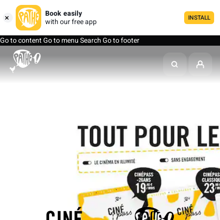
Book easily
INSTALL
with our free app
Go to content
Go to menu
Search
Go to footer