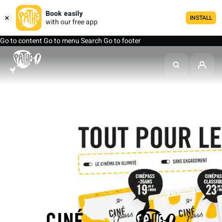
Book easily
INSTALL
with our free app
Go to content
Go to menu
Search
Go to footer