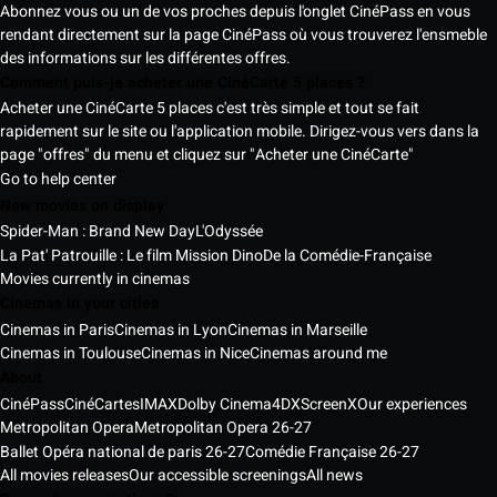
Abonnez vous ou un de vos proches depuis l'onglet CinéPass en vous
rendant directement sur la page CinéPass où vous trouverez l'ensmeble
des informations sur les différentes offres.
Comment puis-je acheter une CinéCarte 5 places ?
Acheter une CinéCarte 5 places c'est très simple et tout se fait
rapidement sur le site ou l'application mobile. Dirigez-vous vers dans la
page "offres" du menu et cliquez sur "Acheter une CinéCarte"
Go to help center
New movies on display
Spider-Man : Brand New Day
L'Odyssée
La Pat' Patrouille : Le film Mission Dino
De la Comédie-Française
Movies currently in cinemas
Cinemas in your cities
Cinemas in Paris
Cinemas in Lyon
Cinemas in Marseille
Cinemas in Toulouse
Cinemas in Nice
Cinemas around me
About
CinéPass
CinéCartes
IMAX
Dolby Cinema
4DX
ScreenX
Our experiences
Metropolitan Opera
Metropolitan Opera 26-27
Ballet Opéra national de paris 26-27
Comédie Française 26-27
All movies releases
Our accessible screenings
All news