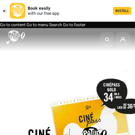
Book easily
INSTALL
with our free app
Go to content
Go to menu
Search
Go to footer