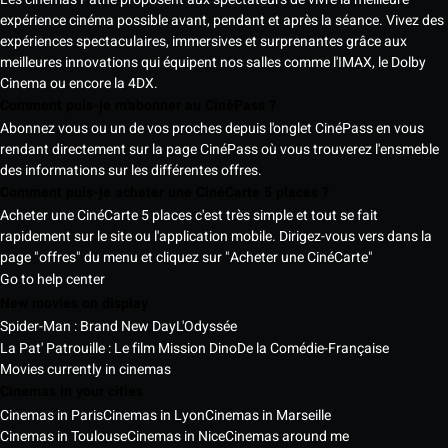
expérience cinéma possible avant, pendant et après la séance. Vivez des
expériences spectaculaires, immersives et surprenantes grâce aux
meilleures innovations qui équipent nos salles comme l'IMAX, le Dolby
Cinema ou encore la 4DX.
Comment puis-je m'abonner au CinéPass ?
Abonnez vous ou un de vos proches depuis l'onglet CinéPass en vous
rendant directement sur la page CinéPass où vous trouverez l'ensmeble
des informations sur les différentes offres.
Comment puis-je acheter une CinéCarte 5 places ?
Acheter une CinéCarte 5 places c'est très simple et tout se fait
rapidement sur le site ou l'application mobile. Dirigez-vous vers dans la
page "offres" du menu et cliquez sur "Acheter une CinéCarte"
Go to help center
New movies on display
Spider-Man : Brand New Day
L'Odyssée
La Pat' Patrouille : Le film Mission Dino
De la Comédie-Française
Movies currently in cinemas
Cinemas in your cities
Cinemas in Paris
Cinemas in Lyon
Cinemas in Marseille
Cinemas in Toulouse
Cinemas in Nice
Cinemas around me