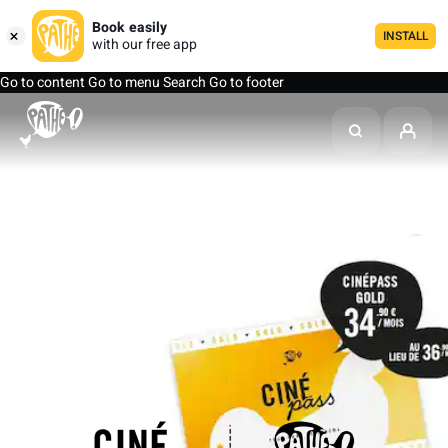
Book easily
INSTALL
with our free app
Go to content
Go to menu
Search
Go to footer