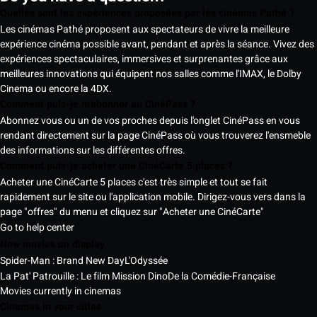
Quelles sont les expériences proposées par les cinémas Pathé ?
Les cinémas Pathé proposent aux spectateurs de vivre la meilleure
expérience cinéma possible avant, pendant et après la séance. Vivez des
expériences spectaculaires, immersives et surprenantes grâce aux
meilleures innovations qui équipent nos salles comme l'IMAX, le Dolby
Cinema ou encore la 4DX.
Comment puis-je m'abonner au CinéPass ?
Abonnez vous ou un de vos proches depuis l'onglet CinéPass en vous
rendant directement sur la page CinéPass où vous trouverez l'ensmeble
des informations sur les différentes offres.
Comment puis-je acheter une CinéCarte 5 places ?
Acheter une CinéCarte 5 places c'est très simple et tout se fait
rapidement sur le site ou l'application mobile. Dirigez-vous vers dans la
page "offres" du menu et cliquez sur "Acheter une CinéCarte"
Go to help center
New movies on display
Spider-Man : Brand New Day
L'Odyssée
La Pat' Patrouille : Le film Mission Dino
De la Comédie-Française
Movies currently in cinemas
Cinemas in your cities