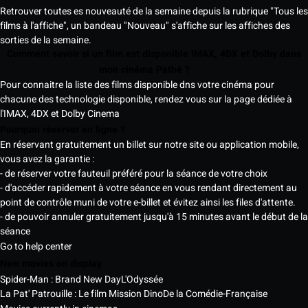
Retrouver toutes es nouveauté de la semaine depuis la rubrique "Tous les
films à l'affiche", un bandeau "Nouveau" s'affiche sur les affiches des
sorties de la semaine.
Comment savoir si un film est disponible IMAX, 4DX et Dolby dans
mon cinéma Pathé ?
Pour connaitre la liste des films disponible dns votre cinéma pour
chacune des technologie disponible, rendez vous sur la page dédiée à
l'IMAX, 4DX et Dolby Cinema
Pourquoi réserver en ligne ?
En réservant gratuitement un billet sur notre site ou application mobile,
vous avez la garantie :
- de réserver votre fauteuil préféré pour la séance de votre choix
- d'accéder rapidement à votre séance en vous rendant directement au
point de contrôle muni de votre e-billet et évitez ainsi les files d'attente.
- de pouvoir annuler gratuitement jusqu'à 15 minutes avant le début de la
séance
Go to help center
New movies on display
Spider-Man : Brand New Day
L'Odyssée
La Pat' Patrouille : Le film Mission Dino
De la Comédie-Française