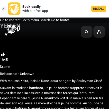
Book easily
INSTALL
with our free app
Go to content
Go to menu
Search
Go to footer
YEELEN
My list
Rate
0
1h45
Drame
Release date Unknown
With
Moussa Keita, Issiaka Kane, aoua sangare
by
Souleyman Cissé
Suivant la tradition bambara, un jeune homme s'apprete a recevoir le
savoir destine a lui assurer la maitrise des forces qui l'entourent.
Cependant le pere du jeune Nianankoro voit d'un mauvais oeil son fils
devenir son egal aussi sa mere eloigne le jeune homme. Au cour de ce
voyage initiatique, Nianankoro va apprendre a tester ses forces et ses