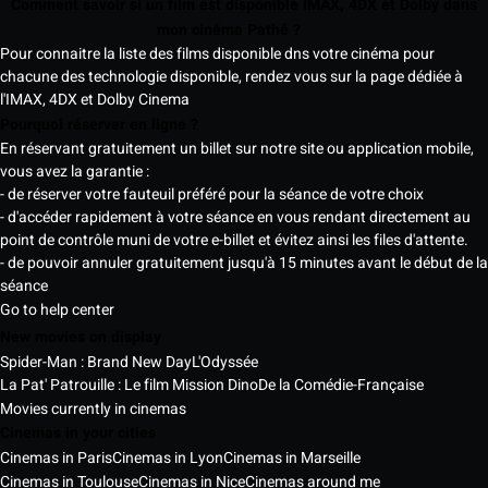
Comment savoir si un film est disponible IMAX, 4DX et Dolby dans
mon cinéma Pathé ?
Pour connaitre la liste des films disponible dns votre cinéma pour
chacune des technologie disponible, rendez vous sur la page dédiée à
l'IMAX, 4DX et Dolby Cinema
Pourquoi réserver en ligne ?
En réservant gratuitement un billet sur notre site ou application mobile,
vous avez la garantie :
- de réserver votre fauteuil préféré pour la séance de votre choix
- d'accéder rapidement à votre séance en vous rendant directement au
point de contrôle muni de votre e-billet et évitez ainsi les files d'attente.
- de pouvoir annuler gratuitement jusqu'à 15 minutes avant le début de la
séance
Go to help center
New movies on display
Spider-Man : Brand New Day
L'Odyssée
La Pat' Patrouille : Le film Mission Dino
De la Comédie-Française
Movies currently in cinemas
Cinemas in your cities
Cinemas in Paris
Cinemas in Lyon
Cinemas in Marseille
Cinemas in Toulouse
Cinemas in Nice
Cinemas around me