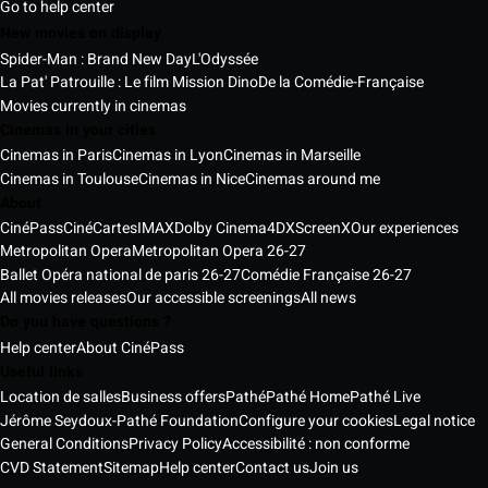
Go to help center
New movies on display
Spider-Man : Brand New Day
L'Odyssée
La Pat' Patrouille : Le film Mission Dino
De la Comédie-Française
Movies currently in cinemas
Cinemas in your cities
Cinemas in Paris
Cinemas in Lyon
Cinemas in Marseille
Cinemas in Toulouse
Cinemas in Nice
Cinemas around me
About
CinéPass
CinéCartes
IMAX
Dolby Cinema
4DX
ScreenX
Our experiences
Metropolitan Opera
Metropolitan Opera 26-27
Ballet Opéra national de paris 26-27
Comédie Française 26-27
All movies releases
Our accessible screenings
All news
Do you have questions ?
Help center
About CinéPass
Useful links
Location de salles
Business offers
Pathé
Pathé Home
Pathé Live
Jérôme Seydoux-Pathé Foundation
Configure your cookies
Legal notice
General Conditions
Privacy Policy
Accessibilité : non conforme
CVD Statement
Sitemap
Help center
Contact us
Join us