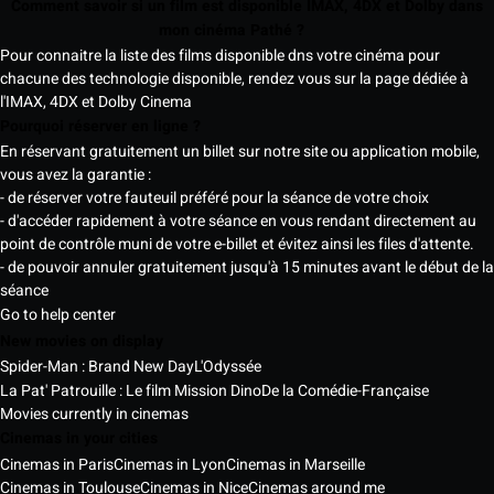
Comment savoir si un film est disponible IMAX, 4DX et Dolby dans
mon cinéma Pathé ?
Pour connaitre la liste des films disponible dns votre cinéma pour
chacune des technologie disponible, rendez vous sur la page dédiée à
l'IMAX, 4DX et Dolby Cinema
Pourquoi réserver en ligne ?
En réservant gratuitement un billet sur notre site ou application mobile,
vous avez la garantie :
- de réserver votre fauteuil préféré pour la séance de votre choix
- d'accéder rapidement à votre séance en vous rendant directement au
point de contrôle muni de votre e-billet et évitez ainsi les files d'attente.
- de pouvoir annuler gratuitement jusqu'à 15 minutes avant le début de la
séance
Go to help center
New movies on display
Spider-Man : Brand New Day
L'Odyssée
La Pat' Patrouille : Le film Mission Dino
De la Comédie-Française
Movies currently in cinemas
Cinemas in your cities
Cinemas in Paris
Cinemas in Lyon
Cinemas in Marseille
Cinemas in Toulouse
Cinemas in Nice
Cinemas around me