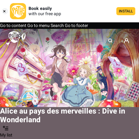
Book easily
INSTALL
with our free app
Go to content
Go to menu
Search
Go to footer
Alice au pays des merveilles : Dive in
Wonderland
My list