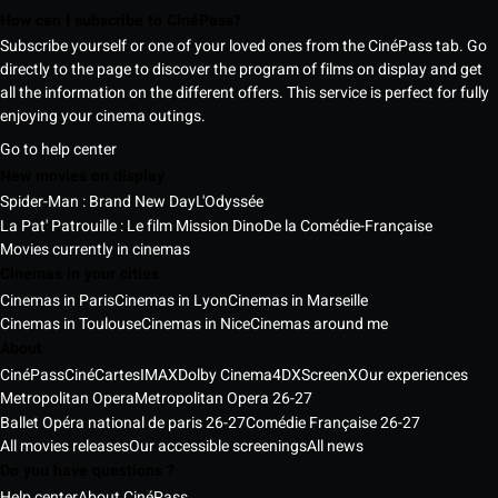
How can I subscribe to CinéPass?
Subscribe yourself or one of your loved ones from the CinéPass tab. Go
directly to the page to discover the program of films on display and get
all the information on the different offers. This service is perfect for fully
enjoying your cinema outings.
Go to help center
New movies on display
Spider-Man : Brand New Day
L'Odyssée
La Pat' Patrouille : Le film Mission Dino
De la Comédie-Française
Movies currently in cinemas
Cinemas in your cities
Cinemas in Paris
Cinemas in Lyon
Cinemas in Marseille
Cinemas in Toulouse
Cinemas in Nice
Cinemas around me
About
CinéPass
CinéCartes
IMAX
Dolby Cinema
4DX
ScreenX
Our experiences
Metropolitan Opera
Metropolitan Opera 26-27
Ballet Opéra national de paris 26-27
Comédie Française 26-27
All movies releases
Our accessible screenings
All news
Do you have questions ?
Help center
About CinéPass