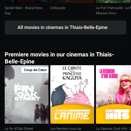
Spider-Man : Brand New
L'Odyssée
La Pat' Patrouille : Le 
Day
Mission Dino
All movies in cinemas in Thiais-Belle-Epine
Premiere movies in our cinemas in Thiais-
Belle-Epine
Coup de Cœur
La fin d'Oak Street
Les Rendez-vous de
La Séance Ciné Hits : 