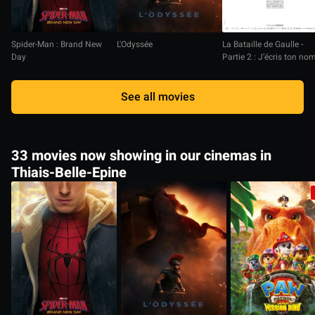
Spider-Man : Brand New
L'Odyssée
La Bataille de Gaulle -
Day
Partie 2 : J’écris ton no
See all movies
33 movies now showing in our cinemas in
Thiais-Belle-Epine