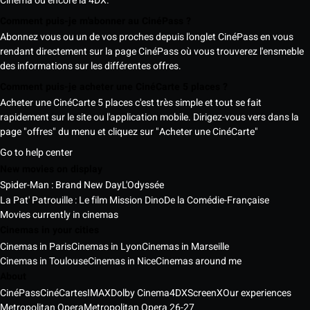
Cinema ou encore la 4DX.
Comment puis-je m'abonner au CinéPass ?
Abonnez vous ou un de vos proches depuis l'onglet CinéPass en vous
rendant directement sur la page CinéPass où vous trouverez l'ensmeble
des informations sur les différentes offres.
Comment puis-je acheter une CinéCarte 5 places ?
Acheter une CinéCarte 5 places c'est très simple et tout se fait
rapidement sur le site ou l'application mobile. Dirigez-vous vers dans la
page "offres" du menu et cliquez sur "Acheter une CinéCarte"
Go to help center
New movies on display
Spider-Man : Brand New Day
L'Odyssée
La Pat' Patrouille : Le film Mission Dino
De la Comédie-Française
Movies currently in cinemas
Cinemas in your cities
Cinemas in Paris
Cinemas in Lyon
Cinemas in Marseille
Cinemas in Toulouse
Cinemas in Nice
Cinemas around me
About
CinéPass
CinéCartes
IMAX
Dolby Cinema
4DX
ScreenX
Our experiences
Metropolitan Opera
Metropolitan Opera 26-27