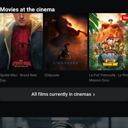
Movies at the cinema
Ne
Spider-Man : Brand New
L'Odyssée
La Pat' Patrouille : Le fil
Day
Mission Dino
All films currently in cinemas