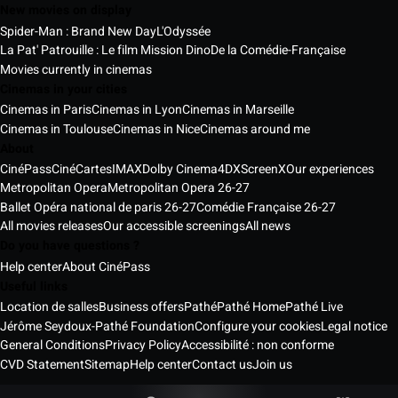
New movies on display
Spider-Man : Brand New Day
L'Odyssée
La Pat' Patrouille : Le film Mission Dino
De la Comédie-Française
Movies currently in cinemas
Cinemas in your cities
Cinemas in Paris
Cinemas in Lyon
Cinemas in Marseille
Cinemas in Toulouse
Cinemas in Nice
Cinemas around me
About
CinéPass
CinéCartes
IMAX
Dolby Cinema
4DX
ScreenX
Our experiences
Metropolitan Opera
Metropolitan Opera 26-27
Ballet Opéra national de paris 26-27
Comédie Française 26-27
All movies releases
Our accessible screenings
All news
Do you have questions ?
Help center
About CinéPass
Useful links
Location de salles
Business offers
Pathé
Pathé Home
Pathé Live
Jérôme Seydoux-Pathé Foundation
Configure your cookies
Legal notice
General Conditions
Privacy Policy
Accessibilité : non conforme
CVD Statement
Sitemap
Help center
Contact us
Join us