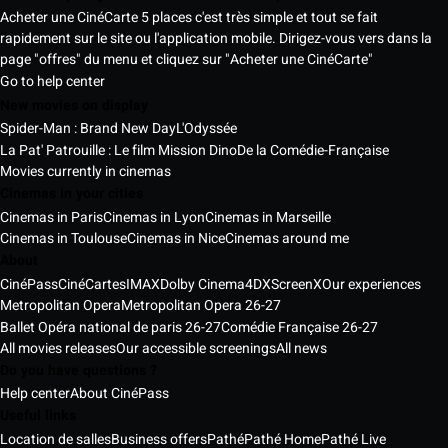
Acheter une CinéCarte 5 places c'est très simple et tout se fait
rapidement sur le site ou l'application mobile. Dirigez-vous vers dans la
page "offres" du menu et cliquez sur "Acheter une CinéCarte"
Go to help center
New movies on display
Spider-Man : Brand New Day
L'Odyssée
La Pat' Patrouille : Le film Mission Dino
De la Comédie-Française
Movies currently in cinemas
Cinemas in your cities
Cinemas in Paris
Cinemas in Lyon
Cinemas in Marseille
Cinemas in Toulouse
Cinemas in Nice
Cinemas around me
About
CinéPass
CinéCartes
IMAX
Dolby Cinema
4DX
ScreenX
Our experiences
Metropolitan Opera
Metropolitan Opera 26-27
Ballet Opéra national de paris 26-27
Comédie Française 26-27
All movies releases
Our accessible screenings
All news
Do you have questions ?
Help center
About CinéPass
Useful links
Location de salles
Business offers
Pathé
Pathé Home
Pathé Live