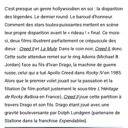
C’est presque un genre hollywoodien en soi : la disparition
des légendes. Le dernier round. Le baroud d’honneur.
Comment des stars toutes-puissantes mettent en scène
leur propre disparition avant le « rideau ! » final. Ce mois-
ci, deux films illustrent parfaitement ce crépuscule des
dieux :
Creed II
et
La Mule
. Dans le coin noir,
Creed II
, donc.
Cette suite attendue remet sur le ring Adonis (Michael B.
Jordan) face au fils d’Ivan Drago, la machine de guerre
russe, celui qui a tué Apollo Creed dans
Rocky IV
en 1985.
Alors que le premier volet jouait sur la passation et la
filiation (le film portait justement le sous-titre
L’Héritage
de Rocky Balboa
en France),
Creed II
joue cette partition à
travers Drago et son fils. Drago étant joué avec une
gravité bouleversante par Dolph Lundgren (partenaire de
Stallone dans la franchise
Expendables
).