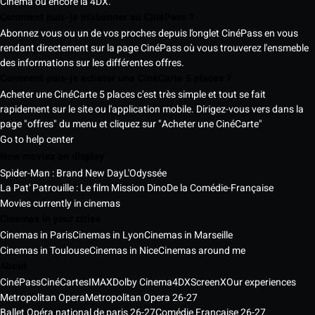
Cinema ou encore la 4DX.
Comment puis-je m'abonner au CinéPass ?
Abonnez vous ou un de vos proches depuis l'onglet CinéPass en vous
rendant directement sur la page CinéPass où vous trouverez l'ensmeble
des informations sur les différentes offres.
Comment puis-je acheter une CinéCarte 5 places ?
Acheter une CinéCarte 5 places c'est très simple et tout se fait
rapidement sur le site ou l'application mobile. Dirigez-vous vers dans la
page "offres" du menu et cliquez sur "Acheter une CinéCarte"
Go to help center
New movies on display
Spider-Man : Brand New Day
L'Odyssée
La Pat' Patrouille : Le film Mission Dino
De la Comédie-Française
Movies currently in cinemas
Cinemas in your cities
Cinemas in Paris
Cinemas in Lyon
Cinemas in Marseille
Cinemas in Toulouse
Cinemas in Nice
Cinemas around me
About
CinéPass
CinéCartes
IMAX
Dolby Cinema
4DX
ScreenX
Our experiences
Metropolitan Opera
Metropolitan Opera 26-27
Ballet Opéra national de paris 26-27
Comédie Française 26-27