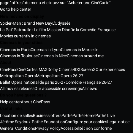
page "offres" du menu et cliquez sur "Acheter une CinéCarte"
Go to help center
New movies on display
Spider-Man : Brand New Day
L'Odyssée
La Pat' Patrouille : Le film Mission Dino
De la Comédie-Française
Movies currently in cinemas
Cinemas in your cities
Cinemas in Paris
Cinemas in Lyon
Cinemas in Marseille
Cinemas in Toulouse
Cinemas in Nice
Cinemas around me
About
CinéPass
CinéCartes
IMAX
Dolby Cinema
4DX
ScreenX
Our experiences
Metropolitan Opera
Metropolitan Opera 26-27
Ballet Opéra national de paris 26-27
Comédie Française 26-27
All movies releases
Our accessible screenings
All news
Do you have questions ?
Help center
About CinéPass
Useful links
Location de salles
Business offers
Pathé
Pathé Home
Pathé Live
Jérôme Seydoux-Pathé Foundation
Configure your cookies
Legal notice
General Conditions
Privacy Policy
Accessibilité : non conforme