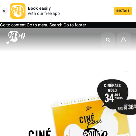
Book easily
INSTALL
with our free app
Go to content
Go to menu
Search
Go to footer