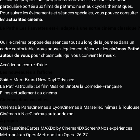
particulière portée aux films de patrimoine et aux cycles thématiques.
Pour suivre les événements et séances spéciales, vous pouvez consulter
les
actualités cinéma.
Le Pathé Les Fauvettes est-il adapté à une sortie cinéma classique ?
Oui, le cinéma propose des séances tout au long de la journée dans un
cadre confortable. Vous pouvez également découvrir les
cinémas Pathé
autour de vous
pour choisir celui qui vous convient le mieux.
Accéder au centre d'aide
Les nouveautés à l'affiche
Spider-Man : Brand New Day
L'Odyssée
La Pat' Patrouille : Le film Mission Dino
De la Comédie-Française
Films actuellement au cinéma
Cinémas dans vos villes
Cinémas à Paris
Cinémas à Lyon
Cinémas à Marseille
Cinémas à Toulouse
Cinémas à Nice
Cinémas autour de moi
À propos
CinéPass
CinéCartes
IMAX
Dolby Cinema
4DX
ScreenX
Nos expériences
Metropolitan Opera
Metropolitan Opera 26-27