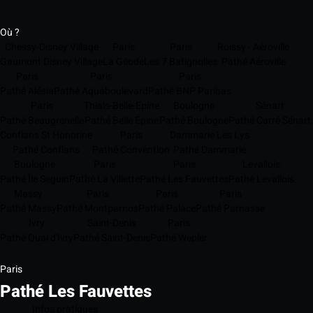
Où ?
Chessy-Disney Village
Paris
Paris
Roissy - Aéroville
Gaumont Disney Village
La Géode
Les 7 Batignolles
Pathé Aéroville
Paris
Paris
Paris
Pathé Alésia
Pathé Aquaboulevard
Pathé BNP Paribas
Paris
Thiais-Belle-Epine
Boulogne
Sénart
Pathé Beaugrenelle
Pathé Belle Épine
Pathé Boulogne
Pathé Carré Sénart
Conflans St Honorine
Paris
Dammarie Les Lys
Pathé Conflans
Pathé Convention
Pathé Dammarie
Boulogne
Paris
Paris
Levallois
Pathé Île Seguin
Pathé La Villette
Pathé Les Fauvettes
Pathé Levallois
Massy
Paris
Paris
Paris
Pathé Massy
Pathé Montparnos
Pathé Palace
Pathé Parnasse
Ivry
Saint-Denis
Paris
Pathé Quai d'Ivry
Pathé Saint-Denis
Pathé Wepler
Paris
Pathé Les Fauvettes
Infos pratiques