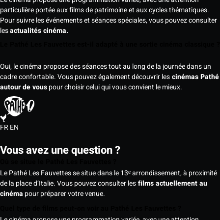
particulière portée aux films de patrimoine et aux cycles thématiques.
Pour suivre les événements et séances spéciales, vous pouvez consulter
les
actualités cinéma.
Le Pathé Les Fauvettes est-il adapté à une sortie cinéma classique ?
Oui, le cinéma propose des séances tout au long de la journée dans un
cadre confortable. Vous pouvez également découvrir les
cinémas Pathé
autour de vous
pour choisir celui qui vous convient le mieux.
FR
EN
Vous avez une question ?
Où se situe le Pathé Les Fauvettes ?
Le Pathé Les Fauvettes se situe dans le 13ᵉ arrondissement, à proximité
de la place d’Italie. Vous pouvez consulter les
films actuellement au
cinéma
pour préparer votre venue.
Quel type de films peut-on voir au Pathé Les Fauvettes ?
Le cinéma propose une programmation variée, avec une attention