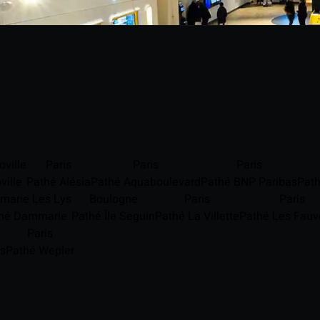
oville
Paris
Paris
Paris
ville
Pathé Alésia
Pathé Aquaboulevard
Pathé BNP Paribas
Path
arie Les Lys
Boulogne
Paris
Paris
hé Dammarie
Pathé Île Seguin
Pathé La Villette
Pathé Les Fauv
Paris
is
Pathé Wepler