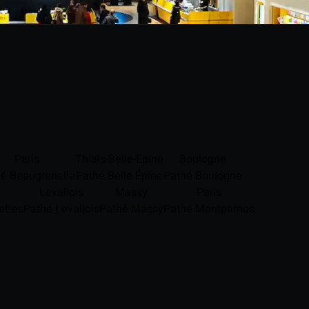
Paris
Thiais-Belle-Epine
Boulogne
é Beaugrenelle
Pathé Belle Épine
Pathé Boulogne
Levallois
Massy
Paris
ettes
Pathé Levallois
Pathé Massy
Pathé Montparnos