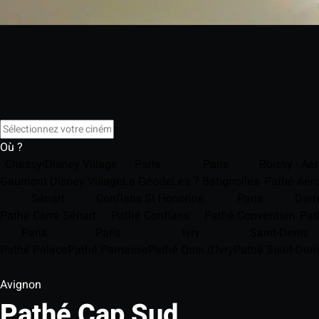
Où ?
Chessy-Disney Village
Paris
Paris
Roissy - Aér
Gaumont Disney Village
La Géode
Les 7 Batignolles
Pathé Aéro
Sénart
Conflans St Honorine
Paris
Damm
Pathé Carré Sénart
Pathé Conflans
Pathé Convention
Pat
Paris
Paris
Ivry
Saint-Denis
Pathé Palace
Pathé Parnasse
Pathé Quai d'Ivry
Pathé Saint-Den
Avignon
Pathé Cap Sud