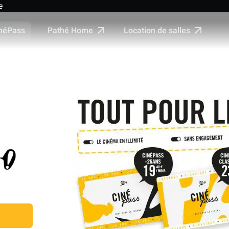
e
Pathé Home
Location de salles
néPass